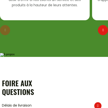
désir d’offrir à nos clients un service et des
d’app
produits à la hauteur de leurs attentes.
FOIRE AUX
QUESTIONS
Délais de livraison