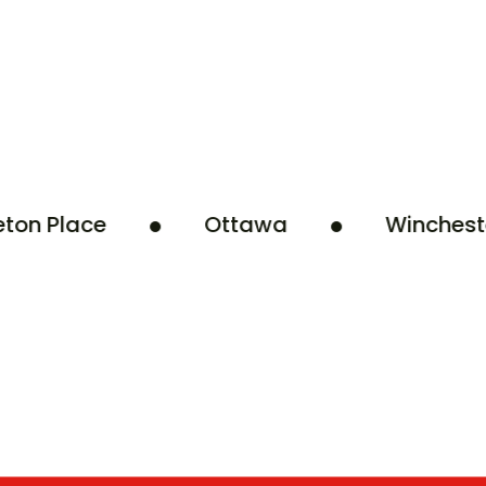
 Place
Ottawa
Winchester