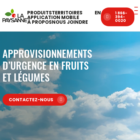
PRODUITS
TERRITOIRES
EN
1 866-
APPLICATION MOBILE
394-
0020
À PROPOS
NOUS JOINDRE
APPROVISIONNEMENTS
D’URGENCE EN FRUITS
ET LÉGUMES
CONTACTEZ-NOUS