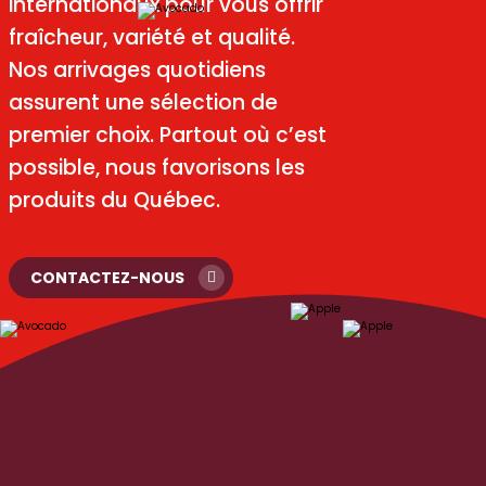
internationaux pour vous offrir
internationaux pour vous offrir
fraîcheur, variété et qualité.
fraîcheur, variété et qualité.
Nos arrivages quotidiens
Nos arrivages quotidiens
assurent une sélection de
assurent une sélection de
premier choix. Partout où c’est
premier choix. Partout où c’est
possible, nous favorisons les
possible, nous favorisons les
produits du Québec.
produits du Québec.
CONTACTEZ-NOUS